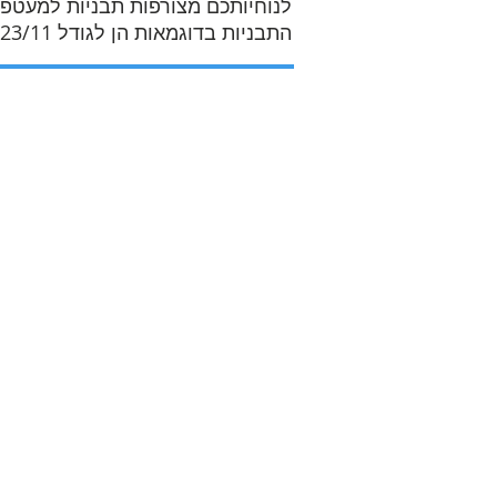
לנוחיותכם מצורפות תבניות למעטפו
התבניות בדוגמאות הן לגודל 23/11 ס"מ אך ניתן לשלבם גם בגדלים נוספים: 25/18, 32/24 ועוד.