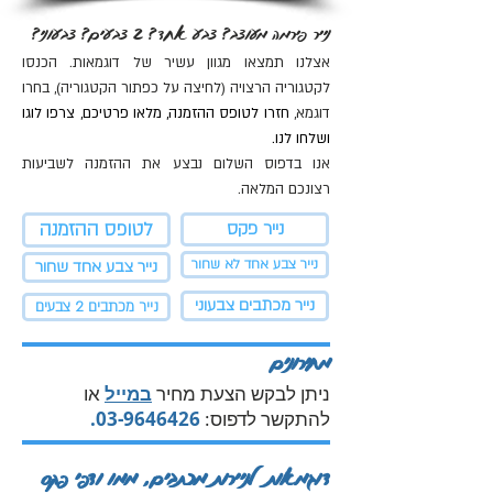
נייר פירמה מעוצב? צבע אחד? 2 צבעים? צבעוני?
אצלנו תמצאו מגוון עשיר של דוגמאות.
הכנסו
לקטגוריה הרצויה (לחיצה על כפתור הקטגוריה), בחרו
דוגמא,
חזרו לטופס ההזמנה, מלאו פרטיכם, צרפו לוגו
ושלחו לנו.
אנו בדפוס השלום נבצע את ההזמנה לשביעות
רצונכם המלאה.
נייר פקס
לטופס ההזמנה
נייר צבע אחד לא שחור
נייר צבע אחד שחור
נייר מכתבים צבעוני
נייר מכתבים 2 צבעים
מחירונים
ניתן לבקש הצעת מחיר
במייל
או
להתקשר לדפוס:
03-9646426
.
דוגמאות לניירות מכתבים, ממו ודפי פקס