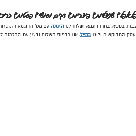
פלאפל? שניצליות? פיצריות? דגים וסושי? פסטות? כריכ
בות בנושא. בחרו דוגמא ושלחו לנו
הזמנה
עם מס' הדוגמא והקטגורי
העסק המבוקשים ולוגו
במייל
.
אנו בדפוס השלום נבצע את ההזמנה לש