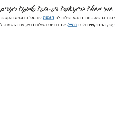
חוגי מחול? ברייקדאנס? היפ-הופ? פלמנקו? ריקודים ס
בות בנושא. בחרו דוגמא ושלחו לנו
הזמנה
עם מס' הדוגמא והקטגורי
העסק המבוקשים ולוגו
במייל
.
אנו בדפוס השלום נבצע את ההזמנה לש