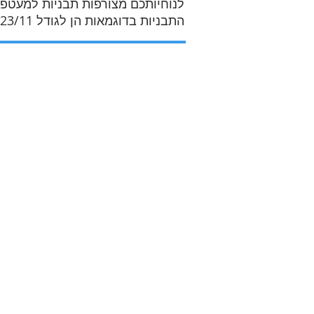
לנוחיותכם מצורפות תבניות למעטפות 2 צבע
התבניות בדוגמאות הן לגודל 23/11 ס"מ אך ניתן לשלבם גם בגדלים נוספים: 25/18, 32/24 ועוד.